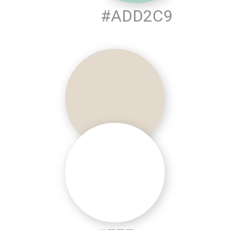
#ADD2C9
#E3D9CC