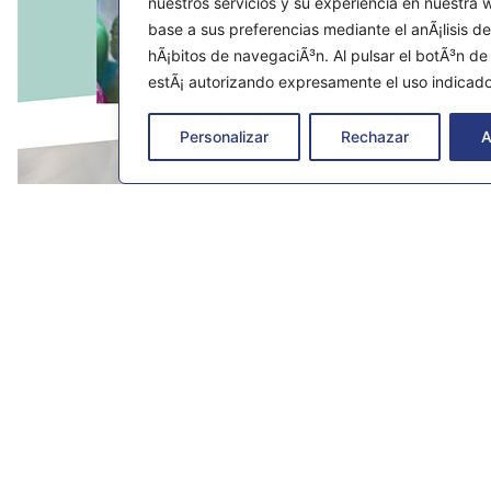
nuestros servicios y su experiencia en nuestra
base a sus preferencias mediante el anÃ¡lisis de
hÃ¡bitos de navegaciÃ³n. Al pulsar el botÃ³n d
estÃ¡ autorizando expresamente el uso indicado
Personalizar
Rechazar
A