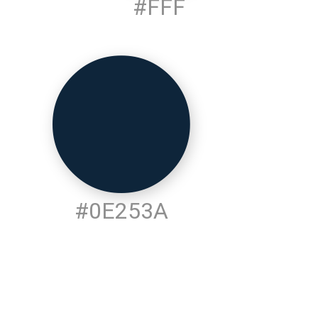
#FFF
#0E253A