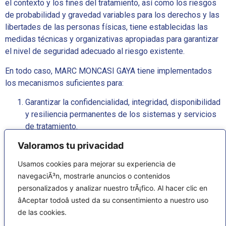
el contexto y los fines del tratamiento, así como los riesgos
de probabilidad y gravedad variables para los derechos y las
libertades de las personas físicas, tiene establecidas las
medidas técnicas y organizativas apropiadas para garantizar
el nivel de seguridad adecuado al riesgo existente.
En todo caso, MARC MONCASI GAYA tiene implementados
los mecanismos suficientes para:
Garantizar la confidencialidad, integridad, disponibilidad
y resiliencia permanentes de los sistemas y servicios
de tratamiento.
Restaurar la disponibilidad y el acceso a los datos
Valoramos tu privacidad
personales de forma rápida, en caso de incidente
físico o técnico.
Usamos cookies para mejorar su experiencia de
Verificar, evaluar y valorar, de forma regular, la eficacia
navegaciÃ³n, mostrarle anuncios o contenidos
de las medidas técnicas y organizativas implantadas
personalizados y analizar nuestro trÃ¡fico. Al hacer clic en
para garantizar la seguridad del tratamiento.
âAceptar todoâ usted da su consentimiento a nuestro uso
Seudonimizar y cifrar los datos personales, en su caso.
de las cookies.