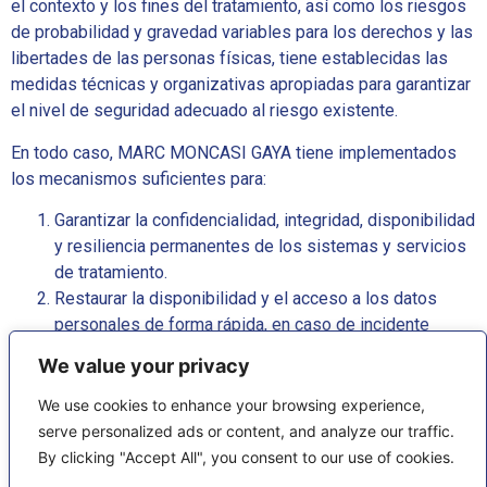
el contexto y los fines del tratamiento, así como los riesgos
de probabilidad y gravedad variables para los derechos y las
libertades de las personas físicas, tiene establecidas las
medidas técnicas y organizativas apropiadas para garantizar
el nivel de seguridad adecuado al riesgo existente.
En todo caso, MARC MONCASI GAYA tiene implementados
los mecanismos suficientes para:
Garantizar la confidencialidad, integridad, disponibilidad
y resiliencia permanentes de los sistemas y servicios
de tratamiento.
Restaurar la disponibilidad y el acceso a los datos
personales de forma rápida, en caso de incidente
físico o técnico.
We value your privacy
Verificar, evaluar y valorar, de forma regular, la eficacia
de las medidas técnicas y organizativas implantadas
We use cookies to enhance your browsing experience,
para garantizar la seguridad del tratamiento.
serve personalized ads or content, and analyze our traffic.
Seudonimizar y cifrar los datos personales, en su caso.
By clicking "Accept All", you consent to our use of cookies.